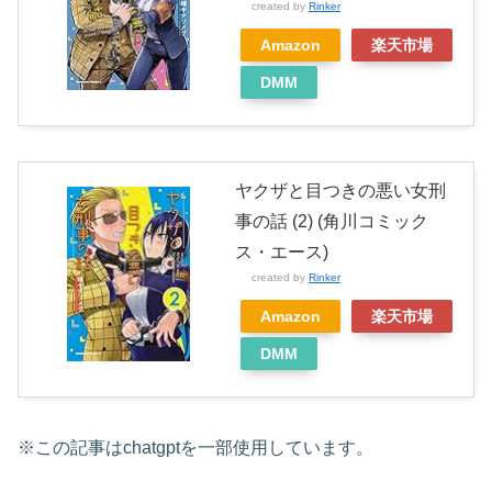
created by
Rinker
Amazon
楽天市場
DMM
ヤクザと目つきの悪い女刑
事の話 (2) (角川コミック
ス・エース)
created by
Rinker
Amazon
楽天市場
DMM
※この記事はchatgptを一部使用しています。