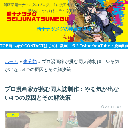
漫画家 晴十ナツメグのブログ。主に漫画作品（ヤクザと目つきの悪い女刑事の
話など）や告知やコラムを更新していきます。
晴十ナツメグの漫画置き場
TOP
自己紹介CONTACT
はじめに
漫画
コラム
Twitter
YouTube・漫画動
ホーム
»
未分類
»
プロ漫画家が挑む同人誌制作：やる気
が出ない4つの原因とその解決策
プロ漫画家が挑む同人誌制作：やる気が出な
い4つの原因とその解決策
2024.10.09
コラム