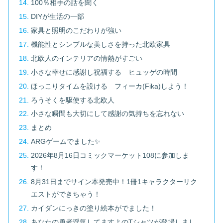
100％相手の話を聞く
DIYが生活の一部
家具と照明のこだわりが強い
機能性とシンプルな美しさを持った北欧家具
北欧人のインテリアの情熱がすごい
小さな幸せに感謝し祝福する ヒュッゲの時間
ほっこりタイムを設ける フィーカ(Fika)しよう！
ろうそくを駆使する北欧人
小さな瞬間も大切にして感謝の気持ちを忘れない
まとめ
ARGゲームでました✨
2026年8月16日コミックマーケット108に参加しま
す！
8月31日までサイン本発売中！1冊1キャラクターリク
エストができちゃう！
カイダンにっきの塗り絵本がでました！
あなたの勇者浮気してますよのTシャツが登場しまし