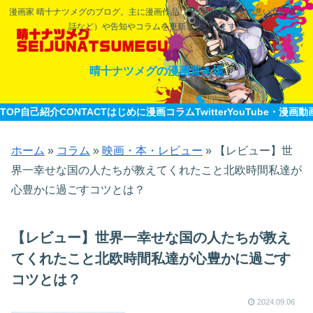
漫画家 晴十ナツメグのブログ。主に漫画作品（ヤクザと目つきの悪い女刑事の
話など）や告知やコラムを更新していきます。
晴十ナツメグの漫画置き場
TOP
自己紹介CONTACT
はじめに
漫画
コラム
Twitter
YouTube・漫画動
ホーム
»
コラム
»
映画・本・レビュー
»
【レビュー】世
界一幸せな国の人たちが教えてくれたこと北欧時間私達が
心豊かに過ごすコツとは？
【レビュー】世界一幸せな国の人たちが教え
てくれたこと北欧時間私達が心豊かに過ごす
コツとは？
2024.09.06