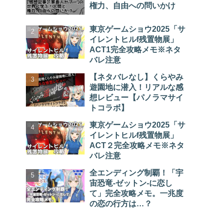
権力、自由への問いかけ
東京ゲームショウ2025「サ
イレントヒルf残置物展」
ACT1完全攻略メモ※ネタ
バレ注意
【ネタバレなし】くらやみ
遊園地に潜入！リアルな感
想レビュー【パノラマサイ
トコラボ】
東京ゲームショウ2025「サ
イレントヒルf残置物展」
ACT２完全攻略メモ※ネタ
バレ注意
全エンディング制覇！「宇
宙恐竜-ゼットン-に恋し
て」完全攻略メモ。一兆度
の恋の行方は…？