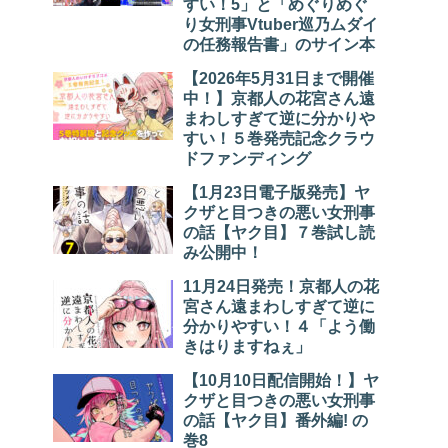
すい！5」と「めぐりめぐ
り女刑事Vtuber巡乃ムダイ
の任務報告書」のサイン本
【2026年5月31日まで開催
中！】京都人の花宮さん遠
まわしすぎて逆に分かりや
すい！５巻発売記念クラウ
ドファンディング
【1月23日電子版発売】ヤ
クザと目つきの悪い女刑事
の話【ヤク目】７巻試し読
み公開中！
11月24日発売！京都人の花
宮さん遠まわしすぎて逆に
分かりやすい！４「よう働
きはりますねぇ」
【10月10日配信開始！】ヤ
クザと目つきの悪い女刑事
の話【ヤク目】番外編! の
巻8