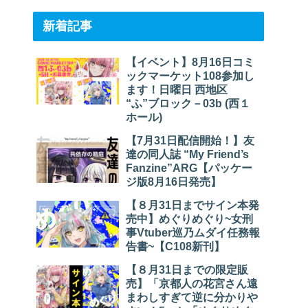
新着記事
【イベント】8月16日コミ
ックマーケット108参加し
ます！日曜日 西地区
“ふ”ブロック－03b (西１
ホール)
【7月31日配信開始！】友
達の同人誌 “My Friend’s
Fanzine”ARG【パッケー
ジ版8月16日発売】
【８月31日までサイン本発
売中】めぐりめぐり~女刑
事Vtuber巡乃ムダイ任務報
告書~【C108新刊】
【８月31日までの限定販
売】「京都人の花宮さん遠
まわしすぎて逆に分かりや