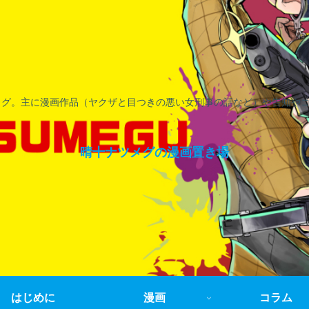
ログ。主に漫画作品（ヤクザと目つきの悪い女刑事の話など）や告知や
晴十ナツメグの漫画置き場
はじめに
漫画
コラム