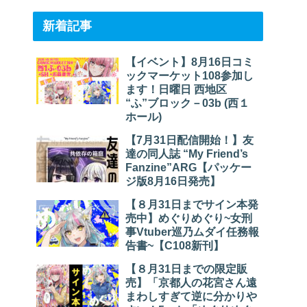
新着記事
【イベント】8月16日コミ
ックマーケット108参加し
ます！日曜日 西地区
“ふ”ブロック－03b (西１
ホール)
【7月31日配信開始！】友
達の同人誌 “My Friend’s
Fanzine”ARG【パッケー
ジ版8月16日発売】
【８月31日までサイン本発
売中】めぐりめぐり~女刑
事Vtuber巡乃ムダイ任務報
告書~【C108新刊】
【８月31日までの限定販
売】「京都人の花宮さん遠
まわしすぎて逆に分かりや