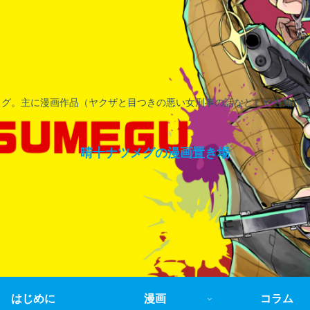
ログ。主に漫画作品（ヤクザと目つきの悪い女刑事の話など）や告知や
晴十ナツメグの漫画置き場
はじめに
漫画
コラム