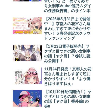
すい！5」と「めぐりめぐ
り女刑事Vtuber巡乃ムダイ
の任務報告書」のサイン本
【2026年5月31日まで開催
中！】京都人の花宮さん遠
まわしすぎて逆に分かりや
すい！５巻発売記念クラウ
ドファンディング
【1月23日電子版発売】ヤ
クザと目つきの悪い女刑事
の話【ヤク目】７巻試し読
み公開中！
11月24日発売！京都人の花
宮さん遠まわしすぎて逆に
分かりやすい！４「よう働
きはりますねぇ」
【10月10日配信開始！】ヤ
クザと目つきの悪い女刑事
の話【ヤク目】番外編! の
巻8