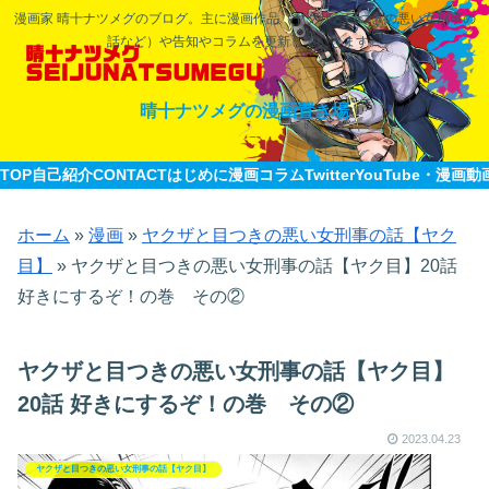
漫画家 晴十ナツメグのブログ。主に漫画作品（ヤクザと目つきの悪い女刑事の
話など）や告知やコラムを更新していきます。
晴十ナツメグの漫画置き場
TOP
自己紹介CONTACT
はじめに
漫画
コラム
Twitter
YouTube・漫画動
ホーム
»
漫画
»
ヤクザと目つきの悪い女刑事の話【ヤク
目】
»
ヤクザと目つきの悪い女刑事の話【ヤク目】20話
好きにするぞ！の巻​ その②
ヤクザと目つきの悪い女刑事の話【ヤク目】
20話 好きにするぞ！の巻​ その②
2023.04.23
ヤクザと目つきの悪い女刑事の話【ヤク目】