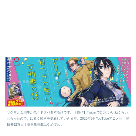
ヤクザと女刑事が色々ドタバタする話です。【原作】Twitterで2.3万いいねくらい
もらったので、ゆるく続きを更新していきます。2020年5月YouTubeアニメ化！登
録者52万人！※無断転載はやめてね。