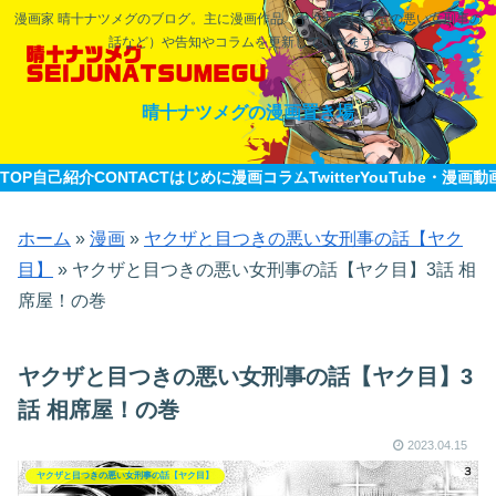
漫画家 晴十ナツメグのブログ。主に漫画作品（ヤクザと目つきの悪い女刑事の
話など）や告知やコラムを更新していきます。
晴十ナツメグの漫画置き場
TOP
自己紹介CONTACT
はじめに
漫画
コラム
Twitter
YouTube・漫画動
ホーム
»
漫画
»
ヤクザと目つきの悪い女刑事の話【ヤク
目】
»
ヤクザと目つきの悪い女刑事の話【ヤク目】3話 相
席屋！の巻​
ヤクザと目つきの悪い女刑事の話【ヤク目】3
話 相席屋！の巻​
2023.04.15
ヤクザと目つきの悪い女刑事の話【ヤク目】