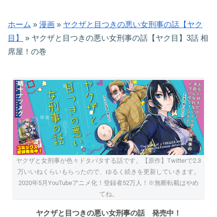
ホーム
»
漫画
»
ヤクザと目つきの悪い女刑事の話【ヤク
目】
»
ヤクザと目つきの悪い女刑事の話【ヤク目】3話 相
席屋！の巻​
ヤクザと女刑事が色々ドタバタする話です。【原作】Twitterで2.3
万いいねくらいもらったので、ゆるく続きを更新していきます。
2020年5月YouTubeアニメ化！登録者52万人！※無断転載はやめ
てね。
ヤクザと目つきの悪い女刑事の話 発売中！