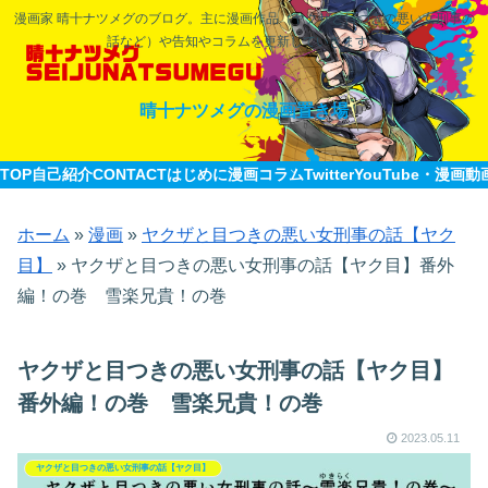
漫画家 晴十ナツメグのブログ。主に漫画作品（ヤクザと目つきの悪い女刑事の
話など）や告知やコラムを更新していきます。
晴十ナツメグの漫画置き場
TOP
自己紹介CONTACT
はじめに
漫画
コラム
Twitter
YouTube・漫画動
ホーム
»
漫画
»
ヤクザと目つきの悪い女刑事の話【ヤク
目】
»
ヤクザと目つきの悪い女刑事の話【ヤク目】番外
編！の巻 雪楽兄貴！の巻
ヤクザと目つきの悪い女刑事の話【ヤク目】
番外編！の巻 雪楽兄貴！の巻
2023.05.11
ヤクザと目つきの悪い女刑事の話【ヤク目】