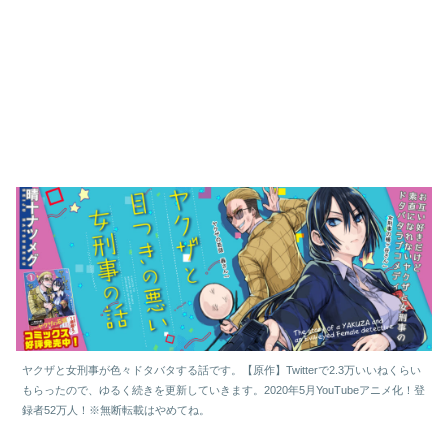
ヤクザと女刑事が色々ドタバタする話です。【原作】Twitterで2.3万いいねくらい
もらったので、ゆるく続きを更新していきます。2020年5月YouTubeアニメ化！登
録者52万人！※無断転載はやめてね。