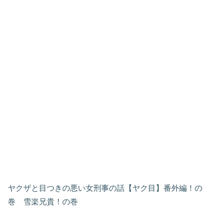
ヤクザと目つきの悪い女刑事の話【ヤク目】番外編！の
巻 雪楽兄貴！の巻