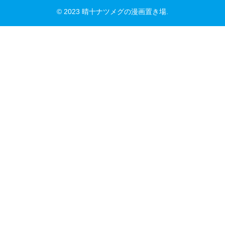
© 2023 晴十ナツメグの漫画置き場.