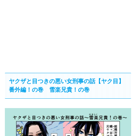
ヤクザと目つきの悪い女刑事の話【ヤク目】
番外編！の巻 雪楽兄貴！の巻