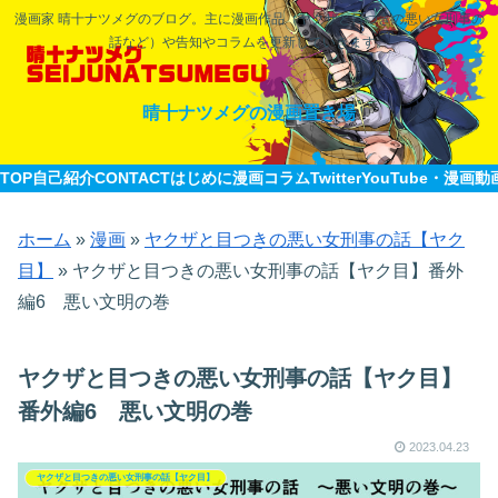
漫画家 晴十ナツメグのブログ。主に漫画作品（ヤクザと目つきの悪い女刑事の
話など）や告知やコラムを更新していきます。
晴十ナツメグの漫画置き場
TOP
自己紹介CONTACT
はじめに
漫画
コラム
Twitter
YouTube・漫画動
ホーム
»
漫画
»
ヤクザと目つきの悪い女刑事の話【ヤク
目】
»
ヤクザと目つきの悪い女刑事の話【ヤク目】番外
編6 悪い文明の巻
ヤクザと目つきの悪い女刑事の話【ヤク目】
番外編6 悪い文明の巻
2023.04.23
ヤクザと目つきの悪い女刑事の話【ヤク目】