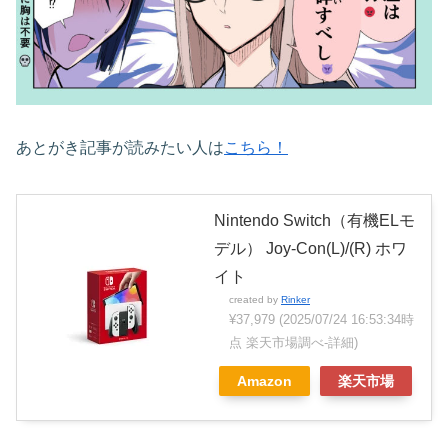
あとがき記事が読みたい人は
こちら！
Nintendo Switch（有機ELモ
デル） Joy-Con(L)/(R) ホワ
イト
created by
Rinker
¥37,979
(2025/07/24 16:53:34時
点 楽天市場調べ-
詳細)
Amazon
楽天市場