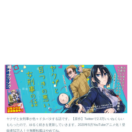
ヤクザと女刑事が色々ドタバタする話です。【原作】Twitterで2.3万いいねくらい
もらったので、ゆるく続きを更新していきます。2020年5月YouTubeアニメ化！登
録者52万人！※無断転載はやめてね。