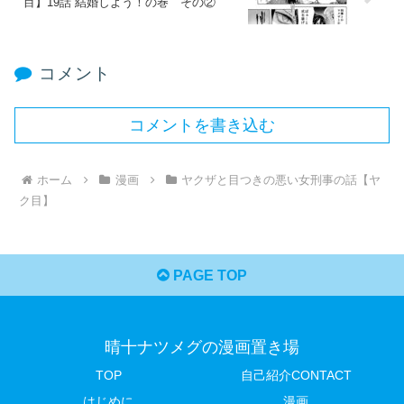
目】19話 結婚しよう！の巻​ その②
コメント
コメントを書き込む
ホーム
漫画
ヤクザと目つきの悪い女刑事の話【ヤ
ク目】
PAGE TOP
晴十ナツメグの漫画置き場
TOP
自己紹介CONTACT
はじめに
漫画