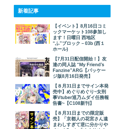
新着記事
【イベント】8月16日コミ
ックマーケット108参加し
ます！日曜日 西地区
“ふ”ブロック－03b (西１
ホール)
【7月31日配信開始！】友
達の同人誌 “My Friend’s
Fanzine”ARG【パッケー
ジ版8月16日発売】
【８月31日までサイン本発
売中】めぐりめぐり~女刑
事Vtuber巡乃ムダイ任務報
告書~【C108新刊】
【８月31日までの限定販
売】「京都人の花宮さん遠
まわしすぎて逆に分かりや