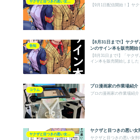
ヤクザと目つきの悪い女刑事の話【ヤク目】
【9月1日配信開始！】ヤ
【8月31日まで!】ヤク
告知
ンのサイン本を販売開始
【8月31日まで!】「ヤ
イン本を販売開始しました
プロ漫画家の作業場紹介
コラム
プロの漫画家の作業場紹介
ヤクザと目つきの悪い女
ヤクザと目つきの悪い女刑事の話【ヤク目】
ヤクザと目つきの悪い女刑