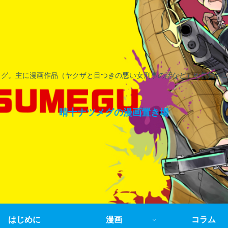
ログ。主に漫画作品（ヤクザと目つきの悪い女刑事の話など）や告知や
晴十ナツメグの漫画置き場
はじめに
漫画
コラム