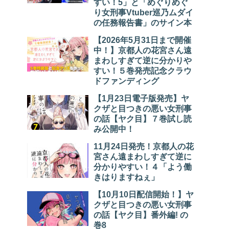
すい！5」と「めぐりめぐ
り女刑事Vtuber巡乃ムダイ
の任務報告書」のサイン本
【2026年5月31日まで開催
中！】京都人の花宮さん遠
まわしすぎて逆に分かりや
すい！５巻発売記念クラウ
ドファンディング
【1月23日電子版発売】ヤ
クザと目つきの悪い女刑事
の話【ヤク目】７巻試し読
み公開中！
11月24日発売！京都人の花
宮さん遠まわしすぎて逆に
分かりやすい！４「よう働
きはりますねぇ」
【10月10日配信開始！】ヤ
クザと目つきの悪い女刑事
の話【ヤク目】番外編! の
巻8