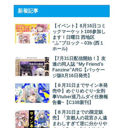
新着記事
【イベント】8月16日コミ
ックマーケット108参加し
ます！日曜日 西地区
“ふ”ブロック－03b (西１
ホール)
【7月31日配信開始！】友
達の同人誌 “My Friend’s
Fanzine”ARG【パッケー
ジ版8月16日発売】
【８月31日までサイン本発
売中】めぐりめぐり~女刑
事Vtuber巡乃ムダイ任務報
告書~【C108新刊】
【８月31日までの限定販
売】「京都人の花宮さん遠
まわしすぎて逆に分かりや