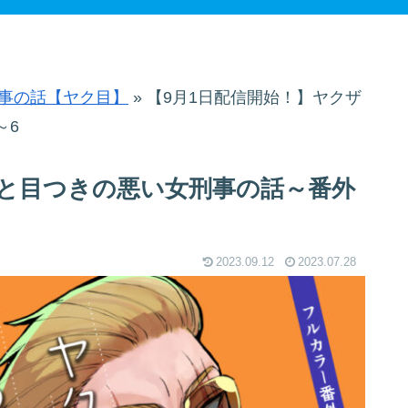
事の話【ヤク目】
»
【9月1日配信開始！】ヤクザ
～6
ザと目つきの悪い女刑事の話～番外
2023.09.12
2023.07.28