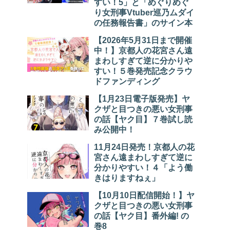
すい！5」と「めぐりめぐ
り女刑事Vtuber巡乃ムダイ
の任務報告書」のサイン本
【2026年5月31日まで開催
中！】京都人の花宮さん遠
まわしすぎて逆に分かりや
すい！５巻発売記念クラウ
ドファンディング
【1月23日電子版発売】ヤ
クザと目つきの悪い女刑事
の話【ヤク目】７巻試し読
み公開中！
11月24日発売！京都人の花
宮さん遠まわしすぎて逆に
分かりやすい！４「よう働
きはりますねぇ」
【10月10日配信開始！】ヤ
クザと目つきの悪い女刑事
の話【ヤク目】番外編! の
巻8