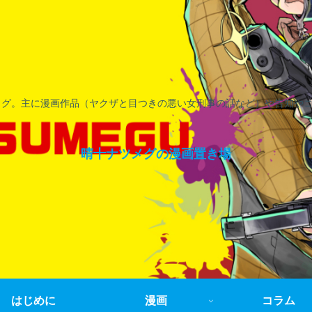
ログ。主に漫画作品（ヤクザと目つきの悪い女刑事の話など）や告知や
晴十ナツメグの漫画置き場
はじめに
漫画
コラム