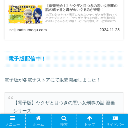
【販売開始！】ヤクザと目つきの悪い女刑事の
話の蟻ヶ谷と轟がぬいぐるみが登場！
お互い好きだけど素直になれないヤクザと女刑事のドタ
バタラブコメディ 「ヤクザと目つきの悪い女刑事の話」
のぬいぐるみが初登場！ ぬい活や推し活！恋愛成就のお
守りに！デートのお供に！ こどものプレゼントに！ 張り
込みやバンカケのお供に！ ヤク目の主人公二人がリアル
seijunatsumegu.com
2024.11.28
な世界にカチコミだ！
電子版配信中！
電子版が各電子ストアにて販売開始しました！
【電子版】ヤクザと目つきの悪い女刑事の話 漫画
シリーズ
Amazon
https://buff.ly/46QHFfF
楽天
メニュー
ホーム
検索
トップ
サイドバー
https://buff.ly/46iOTs2
DMM