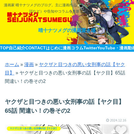
漫画家 晴十ナツメグのブログ。主に漫画作品（ヤクザと目つきの悪い女刑事の
話など）や告知やコラムを更新していきます。
晴十ナツメグの漫画置き場
TOP
自己紹介CONTACT
はじめに
漫画
コラム
Twitter
YouTube・漫画動
ホーム
»
漫画
»
ヤクザと目つきの悪い女刑事の話【ヤク
目】
»
ヤクザと目つきの悪い女刑事の話【ヤク目】65話
間違い！の巻その2
ヤクザと目つきの悪い女刑事の話【ヤク目】
65話 間違い！の巻その2
2024.12.16
ヤクザと目つきの悪い女刑事の話【ヤク目】