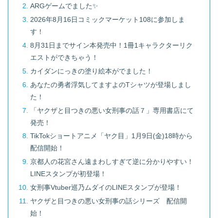
ARGゲームでました✨
2026年8月16日コミックマーケット108に参加しま
す！
8月31日までサイン本発売中！1冊1キャラクターリク
エストができちゃう！
カイダンにっきの塗り絵本がでました！
あなたの勇者浮気してますよのTシャツが登場しまし
た！
「ヤクザと目つきの悪い女刑事の話７」専用書店にて
発売！
TikTokショートアニメ「ヤク目」1月9日(金)18時から
配信開始！
京都人の花宮さん遠まわしすぎて逆に分かりやすい！
LINEスタンプが初登場！
女刑事Vtuber巡乃ムダイのLINEスタンプが登場！
ヤクザと目つきの悪い女刑事の話シリーズ 配信開
始！