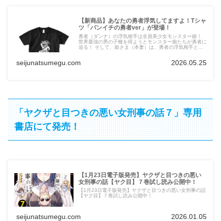
【新商品】あなたの勇者浮気してますよ！Tシャ
ツ「パンイチの勇者ver」が登場！
勇者（ダンナ）の浮気相手は全員美少女モンスター娘！
世界最強の男の子種を得ようとモンスター娘たちが勇者に
迫る！ そして、姫さま（本妻）は、勇者の浮気相手と毎
回直接対決!? めでたしめでたしからはじまるオトナのフ
ァンタジーギャグ4コマのTシャツが出ちゃった！
seijunatsumegu.com
2026.05.25
「ヤクザと目つきの悪い女刑事の話７」専用
書店にて発売！
【1月23日電子版発売】ヤクザと目つきの悪い
女刑事の話【ヤク目】７巻試し読み公開中！
【1月23日電子版発売】ヤクザと目つきの悪い女刑事の話
【ヤク目】７巻試し読み公開中！
seijunatsumegu.com
2026.01.05