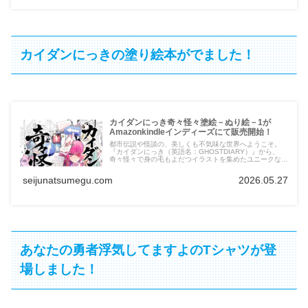
カイダンにっきの塗り絵本がでました！
カイダンにっき奇々怪々塗絵－ぬり絵－1が
Amazonkindleインディーズにて販売開始！
都市伝説や怪談の、美しくも不気味な世界へようこそ。
『カイダンにっき（英語名：GHOSTDIARY）』から、
奇々怪々で身の毛もよだつイラストを集めたユニークな塗
り絵が登場。恐ろしい亡霊から奇妙で不穏な現象まで、細
部まで描き込まれたおどろおどろしいアートワークに、あ
seijunatsumegu.com
2026.05.27
なた自身の命（色）を吹き込んでください。 伝統的な暗
い影で彩るか、あるいは鮮烈でシュールな悪夢のように仕
上げるか？それはあなた次第。心を落ち着かせ、創造性を
解き放ち、素晴らしく不気味なアート体験に浸ってみませ
んか。ホラー、ダークファンタジー、そしてカイダンにっ
きファンに最適な一冊です。
あなたの勇者浮気してますよのTシャツが登
場しました！