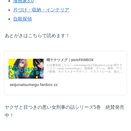
漫画家3.0
片づけ・収納・インテリア
自殺探偵
あとがきはこちらで読めます！
晴十ナツメグ｜pixivFANBOX
お仕事依頼こちらへ natumegu1123@yahoo.co.jp 晴十ナ
ツメグ（seiju natsumegu） 漫画家、ゲーム、脚本、アニ
メ動画、キャラクターデザイン、イラストレータ、個人
Vtuber AIアニメ制作。 割となんでもしている漫画家で
す。 頂いた支援金は、漫画・YouTubeアニメ制作に使
わ...
seijunatsumegu.fanbox.cc
ヤクザと目つきの悪い女刑事の話シリーズ5巻 絶賛発売
中！