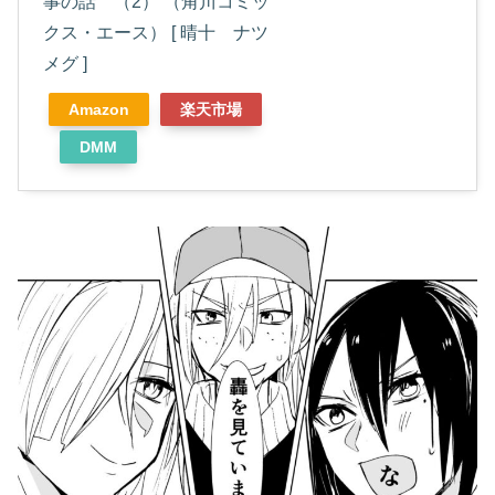
事の話 （2） （角川コミッ
クス・エース） [ 晴十 ナツ
メグ ]
Amazon
楽天市場
DMM