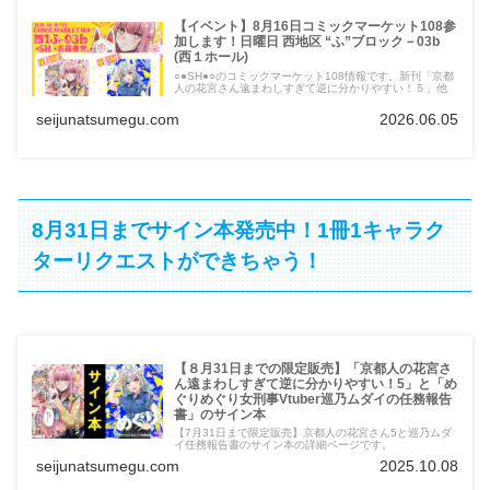
【イベント】8月16日コミックマーケット108参
加します！日曜日 西地区 “ふ”ブロック－03b
(西１ホール)
○●SH●○のコミックマーケット108情報です。新刊「京都
人の花宮さん遠まわしすぎて逆に分かりやすい！５」他
seijunatsumegu.com
2026.06.05
8月31日までサイン本発売中！1冊1キャラク
ターリクエストができちゃう！
【８月31日までの限定販売】「京都人の花宮さ
ん遠まわしすぎて逆に分かりやすい！5」と「め
ぐりめぐり女刑事Vtuber巡乃ムダイの任務報告
書」のサイン本
【7月31日まで限定販売】京都人の花宮さん5と巡乃ムダ
イ任務報告書のサイン本の詳細ページです。
seijunatsumegu.com
2025.10.08