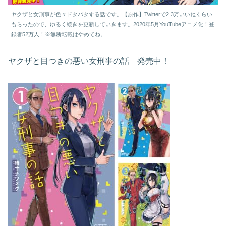
ヤクザと女刑事が色々ドタバタする話です。【原作】Twitterで2.3万いいねくらい
もらったので、ゆるく続きを更新していきます。2020年5月YouTubeアニメ化！登
録者52万人！※無断転載はやめてね。
ヤクザと目つきの悪い女刑事の話 発売中！