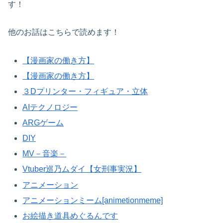
す！
他のお話はこちらで読めます！
【漫画家の働き方】
【漫画家の働き方】
３Dプリンター・フィギュア・立体
AIテクノロジー
ARGゲーム
DIY
MV－音楽－
Vtuber巡乃ムダイ【女刑事実況】
アニメーション
アニメーションミーム[animetionmeme]
お絵描き道具めぐるんです