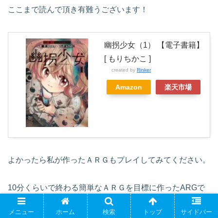
ここまで読んで頂き有難うございます！
幽拐少女（1） 【電子書籍】
[ もりちかこ ]
created by
Rinker
Amazon
楽天市場
よかったら私が作ったＡＲＧもプレイしてみてください。
10分くらいで終わる簡単なＡＲＧを目標に作ったARGで
す。
メニュー
ホーム
検索
トップ
サイドバー