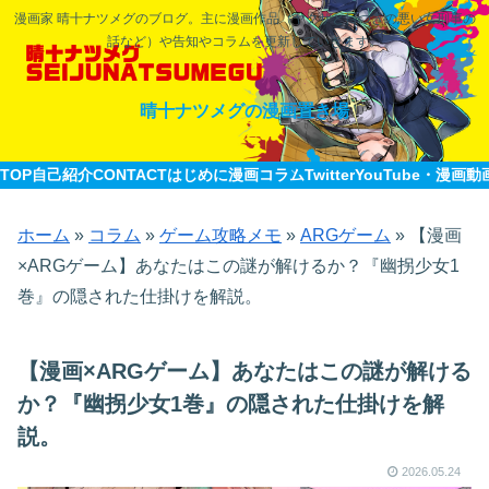
漫画家 晴十ナツメグのブログ。主に漫画作品（ヤクザと目つきの悪い女刑事の
話など）や告知やコラムを更新していきます。
晴十ナツメグの漫画置き場
TOP
自己紹介CONTACT
はじめに
漫画
コラム
Twitter
YouTube・漫画動
ホーム
»
コラム
»
ゲーム攻略メモ
»
ARGゲーム
»
【漫画
×ARGゲーム】あなたはこの謎が解けるか？『幽拐少女1
巻』の隠された仕掛けを解説。
【漫画×ARGゲーム】あなたはこの謎が解ける
か？『幽拐少女1巻』の隠された仕掛けを解
説。
2026.05.24