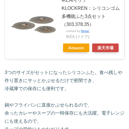
IKEA/イケア
KLOCKREN：シリコンゴム
多機能ふた3点セット
（303.378.35）
created by
Rinker
IKEA (イケア)
Amazon
楽天市場
3つのサイズがセットになったシリコンふた。食べ残しや
作り置きにサッとかぶせるだけで密閉でき、
冷蔵庫での保存にも便利です。
鍋やフライパンに直接かぶせられるので、
余ったカレーやスープの一時保存にも大活躍。電子レンジ
にも使えるので、