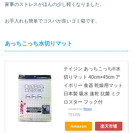
家事のストレスがほんの少し軽くなりました。
お手入れも簡単でコスパが良いゴミ箱です。
あっちこっち水切りマット
テイジン あっちこっち®水
切りマット 40cm×45cm ア
イボリー 食器 乾燥用マット
日本製 吸水 速乾 抗菌 ミク
ロスター フック付
created by
Rinker
TEIJIN
Amazon
楽天市場