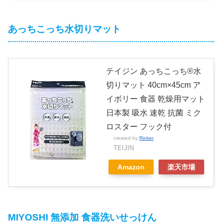
あっちこっち水切りマット
テイジン あっちこっち®水
切りマット 40cm×45cm ア
イボリー 食器 乾燥用マット
日本製 吸水 速乾 抗菌 ミク
ロスター フック付
created by
Rinker
TEIJIN
Amazon
楽天市場
MIYOSHI 無添加 食器洗いせっけん