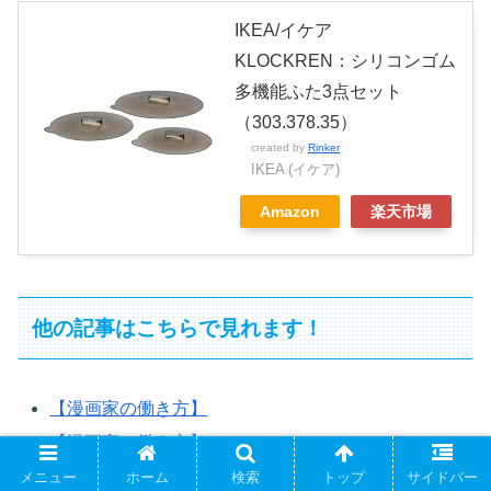
IKEA/イケア
KLOCKREN：シリコンゴム
多機能ふた3点セット
（303.378.35）
created by
Rinker
IKEA (イケア)
Amazon
楽天市場
他の記事はこちらで見れます！
【漫画家の働き方】
【漫画家の働き方】
３Dプリンター・フィギュア・立体
メニュー
ホーム
検索
トップ
サイドバー