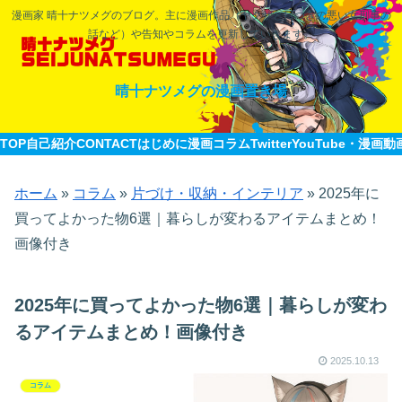
漫画家 晴十ナツメグのブログ。主に漫画作品（ヤクザと目つきの悪い女刑事の
話など）や告知やコラムを更新していきます。
晴十ナツメグの漫画置き場
TOP
自己紹介CONTACT
はじめに
漫画
コラム
Twitter
YouTube・漫画動
ホーム
»
コラム
»
片づけ・収納・インテリア
»
2025年に
買ってよかった物6選｜暮らしが変わるアイテムまとめ！
画像付き
2025年に買ってよかった物6選｜暮らしが変わ
るアイテムまとめ！画像付き
2025.10.13
コラム