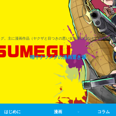
ログ。主に漫画作品（ヤクザと目つきの悪い女刑事の話など）や告知や
晴十ナツメグの漫画置き場
はじめに
漫画
コラム