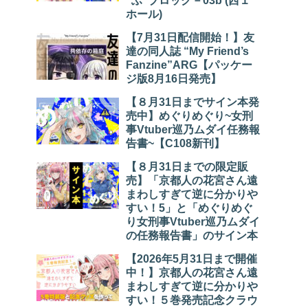
“ふ”ブロック－03b (西１
ホール)
【7月31日配信開始！】友
達の同人誌 “My Friend’s
Fanzine”ARG【パッケー
ジ版8月16日発売】
【８月31日までサイン本発
売中】めぐりめぐり~女刑
事Vtuber巡乃ムダイ任務報
告書~【C108新刊】
【８月31日までの限定販
売】「京都人の花宮さん遠
まわしすぎて逆に分かりや
すい！5」と「めぐりめぐ
り女刑事Vtuber巡乃ムダイ
の任務報告書」のサイン本
【2026年5月31日まで開催
中！】京都人の花宮さん遠
まわしすぎて逆に分かりや
すい！５巻発売記念クラウ