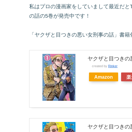
私はプロの漫画家をしていまして最近だとTw
の話の5巻が発売中です！
「ヤクザと目つきの悪い女刑事の話」書籍
ヤクザと目つきの悪
created by
Rinker
Amazon
楽
ヤクザと目つきの悪