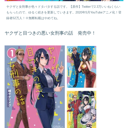
ヤクザと女刑事が色々ドタバタする話です。【原作】Twitterで2.3万いいねくらい
もらったので、ゆるく続きを更新していきます。2020年5月YouTubeアニメ化！登
録者52万人！※無断転載はやめてね。
ヤクザと目つきの悪い女刑事の話 発売中！