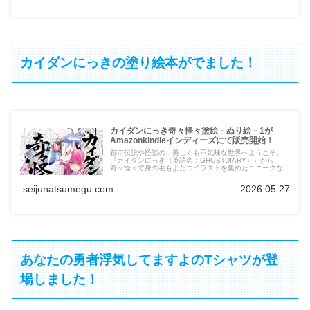
カイダンにっきの塗り絵本がでました！
カイダンにっき奇々怪々塗絵－ぬり絵－1が
Amazonkindleインディーズにて販売開始！
都市伝説や怪談の、美しくも不気味な世界へようこそ。
『カイダンにっき（英語名：GHOSTDIARY）』から、
奇々怪々で身の毛もよだつイラストを集めたユニークな塗
り絵が登場。恐ろしい亡霊から奇妙で不穏な現象まで、細
部まで描き込まれたおどろおどろしいアートワークに、あ
seijunatsumegu.com
2026.05.27
なた自身の命（色）を吹き込んでください。 伝統的な暗
い影で彩るか、あるいは鮮烈でシュールな悪夢のように仕
上げるか？それはあなた次第。心を落ち着かせ、創造性を
解き放ち、素晴らしく不気味なアート体験に浸ってみませ
んか。ホラー、ダークファンタジー、そしてカイダンにっ
きファンに最適な一冊です。
あなたの勇者浮気してますよのTシャツが登
場しました！