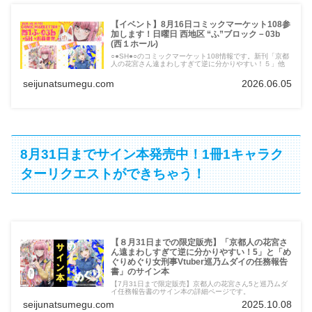
【イベント】8月16日コミックマーケット108参
加します！日曜日 西地区 “ふ”ブロック－03b
(西１ホール)
○●SH●○のコミックマーケット108情報です。新刊「京都
人の花宮さん遠まわしすぎて逆に分かりやすい！５」他
seijunatsumegu.com
2026.06.05
8月31日までサイン本発売中！1冊1キャラク
ターリクエストができちゃう！
【８月31日までの限定販売】「京都人の花宮さ
ん遠まわしすぎて逆に分かりやすい！5」と「め
ぐりめぐり女刑事Vtuber巡乃ムダイの任務報告
書」のサイン本
【7月31日まで限定販売】京都人の花宮さん5と巡乃ムダ
イ任務報告書のサイン本の詳細ページです。
seijunatsumegu.com
2025.10.08