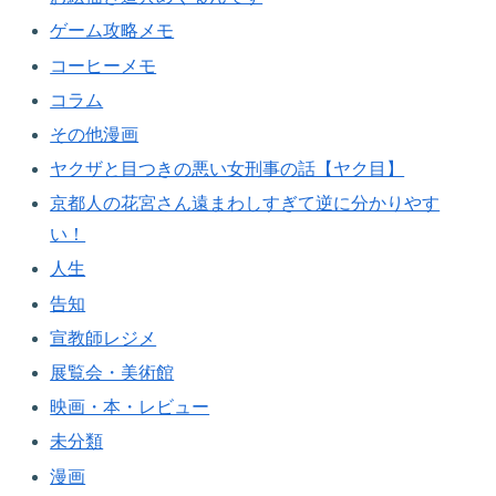
ゲーム攻略メモ
コーヒーメモ
コラム
その他漫画
ヤクザと目つきの悪い女刑事の話【ヤク目】
京都人の花宮さん遠まわしすぎて逆に分かりやす
い！
人生
告知
宣教師レジメ
展覧会・美術館
映画・本・レビュー
未分類
漫画