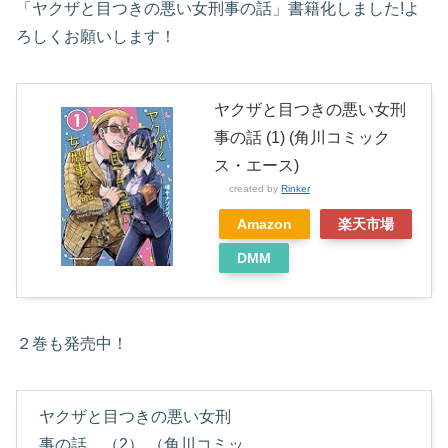
「ヤクザと目つきの悪い女刑事の話」書籍化しました!よ
ろしくお願いします！
ヤクザと目つきの悪い女刑
事の話 (1) (角川コミック
ス・エース)
created by
Rinker
Amazon
楽天市場
DMM
２巻も発売中！
ヤクザと目つきの悪い女刑
事の話 （2） （角川コミッ