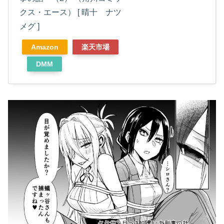
クス・エース） [ 晴十 ナツ
メグ ]
Amazon
楽天市場
DMM