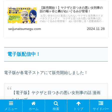
【販売開始！】ヤクザと目つきの悪い女刑事の
話の蟻ヶ谷と轟がぬいぐるみが登場！
お互い好きだけど素直になれないヤクザと女刑事のドタ
バタラブコメディ 「ヤクザと目つきの悪い女刑事の話」
のぬいぐるみが初登場！ ぬい活や推し活！恋愛成就のお
守りに！デートのお供に！ こどものプレゼントに！ 張り
込みやバンカケのお供に！ ヤク目の主人公二人がリアル
seijunatsumegu.com
2024.11.28
な世界にカチコミだ！
電子版配信中！
電子版が各電子ストアにて販売開始しました！
【電子版】ヤクザと目つきの悪い女刑事の話 漫画
シリーズ
Amazon
https://buff.ly/46QHFfF
楽天
メニュー
ホーム
検索
トップ
サイドバー