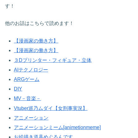
す！
他のお話はこちらで読めます！
【漫画家の働き方】
【漫画家の働き方】
３Dプリンター・フィギュア・立体
AIテクノロジー
ARGゲーム
DIY
MV－音楽－
Vtuber巡乃ムダイ【女刑事実況】
アニメーション
アニメーションミーム[animetionmeme]
お絵描き道具めぐるんです