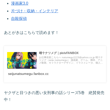
漫画家3.0
片づけ・収納・インテリア
自殺探偵
あとがきはこちらで読めます！
晴十ナツメグ｜pixivFANBOX
お仕事依頼こちらへ natumegu1123@yahoo.co.jp 晴十ナ
ツメグ（seiju natsumegu） 漫画家、ゲーム、脚本、アニ
メ動画、キャラクターデザイン、イラストレータ、個人
Vtuber AIアニメ制作。 割となんでもしている漫画家で
す。 頂いた支援金は、漫画・YouTubeアニメ制作に使
わ...
seijunatsumegu.fanbox.cc
ヤクザと目つきの悪い女刑事の話シリーズ5巻 絶賛発売
中！