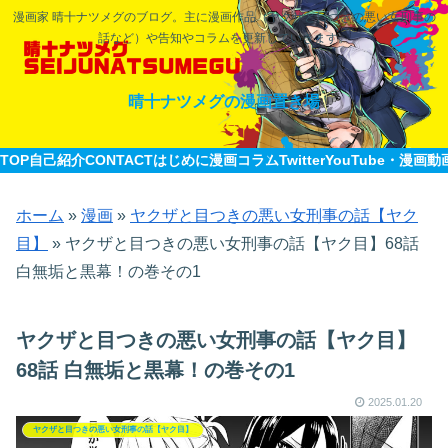
漫画家 晴十ナツメグのブログ。主に漫画作品（ヤクザと目つきの悪い女刑事の
話など）や告知やコラムを更新していきます。
晴十ナツメグの漫画置き場
TOP
自己紹介CONTACT
はじめに
漫画
コラム
Twitter
YouTube・漫画動
ホーム
»
漫画
»
ヤクザと目つきの悪い女刑事の話【ヤク
目】
»
ヤクザと目つきの悪い女刑事の話【ヤク目】68話
白無垢と黒幕！の巻その1
ヤクザと目つきの悪い女刑事の話【ヤク目】
68話 白無垢と黒幕！の巻その1
2025.01.20
ヤクザと目つきの悪い女刑事の話【ヤク目】