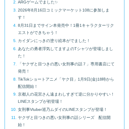
ARGゲームでました✨
2026年8月16日コミックマーケット108に参加しま
す！
8月31日までサイン本発売中！1冊1キャラクターリク
エストができちゃう！
カイダンにっきの塗り絵本がでました！
あなたの勇者浮気してますよのTシャツが登場しまし
た！
「ヤクザと目つきの悪い女刑事の話７」専用書店にて
発売！
TikTokショートアニメ「ヤク目」1月9日(金)18時から
配信開始！
京都人の花宮さん遠まわしすぎて逆に分かりやすい！
LINEスタンプが初登場！
女刑事Vtuber巡乃ムダイのLINEスタンプが登場！
ヤクザと目つきの悪い女刑事の話シリーズ 配信開
始！