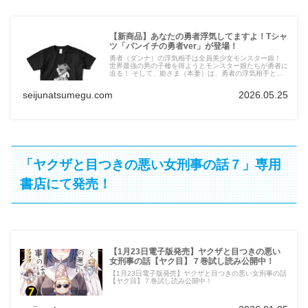
【新商品】あなたの勇者浮気してますよ！Tシャ
ツ「パンイチの勇者ver」が登場！
勇者（ダンナ）の浮気相手は全員美少女モンスター娘！
世界最強の男の子種を得ようとモンスター娘たちが勇者に
迫る！ そして、姫さま（本妻）は、勇者の浮気相手と毎
回直接対決!? めでたしめでたしからはじまるオトナのフ
ァンタジーギャグ4コマのTシャツが出ちゃった！
seijunatsumegu.com
2026.05.25
「ヤクザと目つきの悪い女刑事の話７」専用
書店にて発売！
【1月23日電子版発売】ヤクザと目つきの悪い
女刑事の話【ヤク目】７巻試し読み公開中！
【1月23日電子版発売】ヤクザと目つきの悪い女刑事の話
【ヤク目】７巻試し読み公開中！