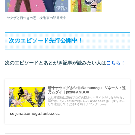
ヤクザと目つきの悪い女刑事の話発売中！
次のエピソード先行公開中！
次のエピソードと
あとがき記事が読みたい人は
こちら！
晴十ナツメグ@SeijuNatsumegu Vネーム：巡
乃ムダイ｜pixivFANBOX
お仕事依頼は漫画ブログのDMへ ※サイトがつながらない
場合はこちら natsumegu1123★yahoo.co.jp (★を@に
して送信してください) 晴十ナツメグ（seiju
natsumegu） 日本の漫画家、Vtuberゲーム配信もしてい
ます。 ▼女刑事Vtuber 巡乃ムダイの魂。
seijunatsumegu.fanbox.cc