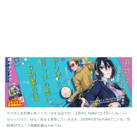
ヤクザと女刑事が色々ドタバタする話です。【原作】Twitterで2.3万いいねくらい
もらったので、ゆるく続きを更新していきます。2020年5月YouTubeアニメ化！登
録者52万人！※無断転載はやめてね。