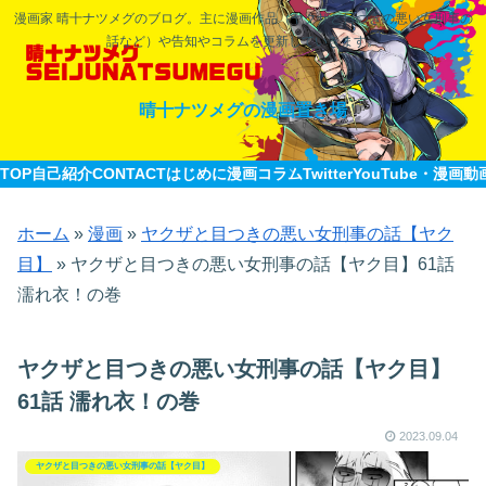
漫画家 晴十ナツメグのブログ。主に漫画作品（ヤクザと目つきの悪い女刑事の
話など）や告知やコラムを更新していきます。
晴十ナツメグの漫画置き場
TOP
自己紹介CONTACT
はじめに
漫画
コラム
Twitter
YouTube・漫画動
ホーム
»
漫画
»
ヤクザと目つきの悪い女刑事の話【ヤク
目】
»
ヤクザと目つきの悪い女刑事の話【ヤク目】61話
濡れ衣！の巻
ヤクザと目つきの悪い女刑事の話【ヤク目】
61話 濡れ衣！の巻
2023.09.04
ヤクザと目つきの悪い女刑事の話【ヤク目】