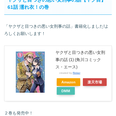
61話 濡れ衣！の巻
「ヤクザと目つきの悪い女刑事の話」書籍化しました!よ
ろしくお願いします！
ヤクザと目つきの悪い女刑
事の話 (1) (角川コミック
ス・エース)
created by
Rinker
Amazon
楽天市場
DMM
２巻も発売中！