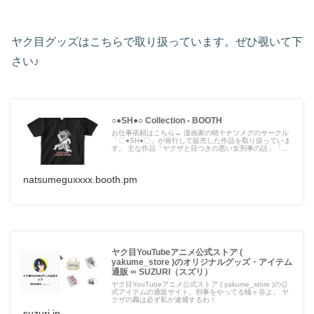
ヤク目グッズはこちらで取り扱っています。ぜひ覗いて下
さい♪
○●SH●○ Collection - BOOTH
お仕事依頼はこちら→ 漫画家の晴十ナツメグのサークル
「〇●SH●〇」が発行して販売した作品を取り扱っていま
す。 主な作品「ヤクザと目つきの悪い女刑事の話」「京
都人の花宮さん遠まわしすぎて逆に分かりやすい！」「巡
乃ムダイ/女刑事実況」 ＼ヤク目YouTubeアニメ公式スト
アオープン／ ※問い合わせが多いため、こちらに記...
natsumeguxxxx.booth.pm
ヤク目YouTubeアニメ公式ストア (
yakume_store )のオリジナルグッズ・アイテム
通販 ∞ SUZURI（スズリ）
ヤク目YouTubeアニメ公式ストア ( yakume_store )の公
式アイテムの通販サイト。刑事をやってる蟻ヶ谷よ。 ヤ
クザの轟は必ず私が逮捕するわ！
suzuri.jp