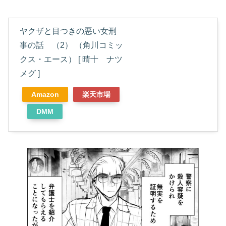
ヤクザと目つきの悪い女刑
事の話 （2） （角川コミッ
クス・エース） [ 晴十 ナツ
メグ ]
Amazon
楽天市場
DMM