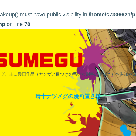
eup() must have public visibility in
/home/c7306621/p
hp
on line
70
ログ。主に漫画作品（ヤクザと目つきの悪い女刑事の話など）や告知や
晴十ナツメグの漫画置き場