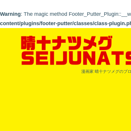
Warning
: The magic method Footer_Putter_Plugin::__wak
content/plugins/footer-putter/classes/class-plugin.p
漫画家 晴十ナツメグのブ